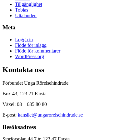
Tillgänglighet
Tobias
Uttalanden
Meta
Logga in
Flöde för inlägg
Flöde för kommentarer
WordPress.org
Kontakta oss
Förbundet Unga Rörelsehindrade
Box 43, 123 21 Farsta
Växel: 08 – 685 80 80
E-post:
kansliet@ungarorelsehindrade.se
Besöksadress
Storforsplan 44 7 tr, 123 47 Farsta