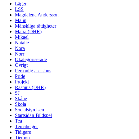
Läger
LSS
Magdalena Andersson
Malin
Mänskliga rättigheter
Maria (DHR)
Mikael
Natalie
Nora
Norr
Okategoriserade
Övrigt
Personlig assistans
Pride
Projekt
Rasmus (DHR)
SJ
Skåne
Skola
Socialstyrelsen
Startsidan-Bildspel
Tea
Temahelger
Tidigare
Tiemon