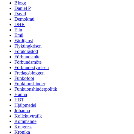
Blogg
Daniel P
David
Demokrati
DHR
Elin
Emil
Färdtjänst
Flyktingkrisen
Föräldrastöd
Förbundsmlte
Förbundsmöte
Förbundsstyrelsen
Fredagsbloggen
Funkofobi
Funktionshinder
Funktionshinderpolitik
Hanna
HBT
Hjälpmedel
Johanna
Kollektivtrafik
Kommande
Kongress
Krönika