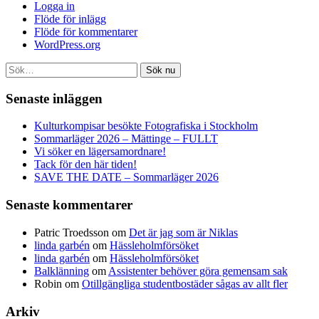
Logga in
Flöde för inlägg
Flöde för kommentarer
WordPress.org
Sök nu
Senaste inläggen
Kulturkompisar besökte Fotografiska i Stockholm
Sommarläger 2026 – Mättinge – FULLT
Vi söker en lägersamordnare!
Tack för den här tiden!
SAVE THE DATE – Sommarläger 2026
Senaste kommentarer
Patric Troedsson
om
Det är jag som är Niklas
linda garbén
om
Hässleholmförsöket
linda garbén
om
Hässleholmförsöket
Balklänning
om
Assistenter behöver göra gemensam sak
Robin
om
Otillgängliga studentbostäder sågas av allt fler
Arkiv