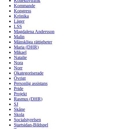
Kollektivtrafik
Kommande
Kongress
Krönika
Läger
LSS
Magdalena Andersson
Malin
Mänskliga rättigheter
Maria (DHR)
Mikael
Natalie
Nora
Norr
Okategoriserade
Övrigt
Personlig assistans
Pride
Projekt
Rasmus (DHR)
SJ
Skåne
Skola
Socialstyrelsen
Startsidan-Bildspel