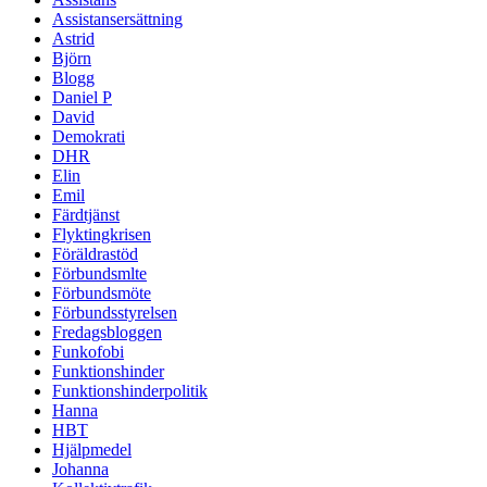
Assistansersättning
Astrid
Björn
Blogg
Daniel P
David
Demokrati
DHR
Elin
Emil
Färdtjänst
Flyktingkrisen
Föräldrastöd
Förbundsmlte
Förbundsmöte
Förbundsstyrelsen
Fredagsbloggen
Funkofobi
Funktionshinder
Funktionshinderpolitik
Hanna
HBT
Hjälpmedel
Johanna