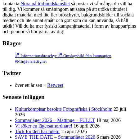
kontakta
Nora på förbundskansliet
så postar vi så många du vill ha
till dig. Vi kommer så småningom att satsa på att utöka utbudet i
digitalt material med lite fler broschyrer, bakgrundsbilder till sociala
medier och lite annat smått och gott som du kan använda, så håll
utkik! Vill du ha mer fysiskt kampanjmaterial i form av knappar/pins
och pennor så hör gärna av dig!
Bilagor
Informationsbroschyr
Omslagsbild från kampanjen
#Minjävlarättighet
Twitter
över ett år sen ･
Retweet
Senaste inläggen
Kulturkompisar besökte Fotografiska i Stockholm
23 juli
2026
Sommarläger 2026 – Mättinge – FULLT
18 maj 2026
Vi söker en lägersamordnare!
16 april 2026
Tack för den här tiden!
15 april 2026
SAVE THE DATE – Sommarläger 2026
6 mars 2026