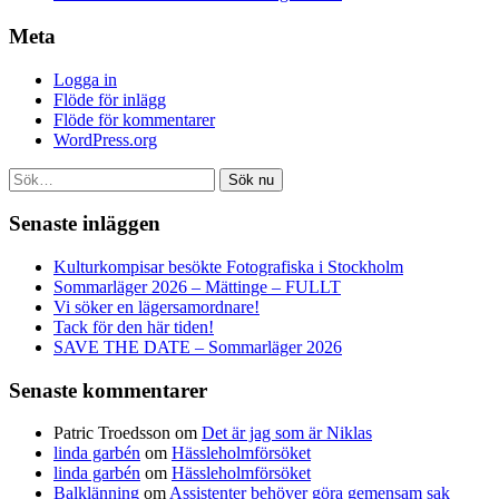
Meta
Logga in
Flöde för inlägg
Flöde för kommentarer
WordPress.org
Sök nu
Senaste inläggen
Kulturkompisar besökte Fotografiska i Stockholm
Sommarläger 2026 – Mättinge – FULLT
Vi söker en lägersamordnare!
Tack för den här tiden!
SAVE THE DATE – Sommarläger 2026
Senaste kommentarer
Patric Troedsson
om
Det är jag som är Niklas
linda garbén
om
Hässleholmförsöket
linda garbén
om
Hässleholmförsöket
Balklänning
om
Assistenter behöver göra gemensam sak