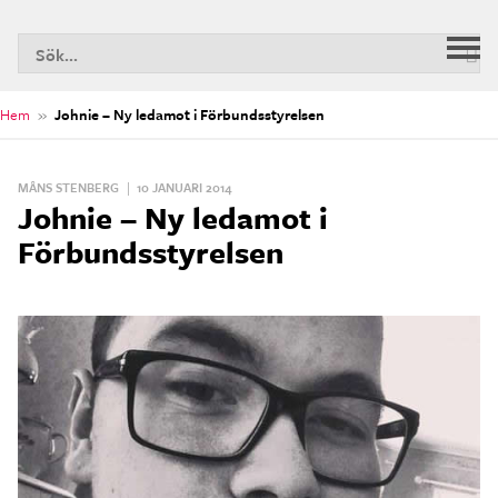
S
Huv
n
Hem
»
Johnie – Ny ledamot i Förbundsstyrelsen
MÅNS STENBERG
|
10 JANUARI 2014
Johnie – Ny ledamot i
Förbundsstyrelsen