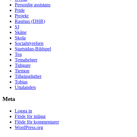
Personlig assistans
Pride
Projekt
Rasmus (DHR)
SJ
Skåne
Skola
Socialstyrelsen
Startsidan-Bildspel
Tea
Temahelger
Tidigare
Tiemon
Tillgänglighet
Tobias
Uttalanden
Meta
Logga in
Flöde för inlägg
Flöde för kommentarer
WordPress.org