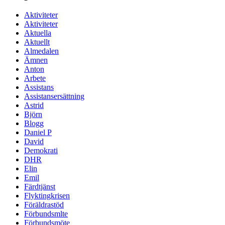
Aktiviteter
Aktiviteter
Aktuella
Aktuellt
Almedalen
Ämnen
Anton
Arbete
Assistans
Assistansersättning
Astrid
Björn
Blogg
Daniel P
David
Demokrati
DHR
Elin
Emil
Färdtjänst
Flyktingkrisen
Föräldrastöd
Förbundsmlte
Förbundsmöte