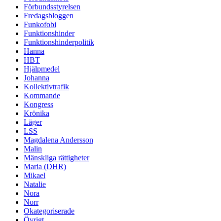
Förbundsstyrelsen
Fredagsbloggen
Funkofobi
Funktionshinder
Funktionshinderpolitik
Hanna
HBT
Hjälpmedel
Johanna
Kollektivtrafik
Kommande
Kongress
Krönika
Läger
LSS
Magdalena Andersson
Malin
Mänskliga rättigheter
Maria (DHR)
Mikael
Natalie
Nora
Norr
Okategoriserade
Övrigt