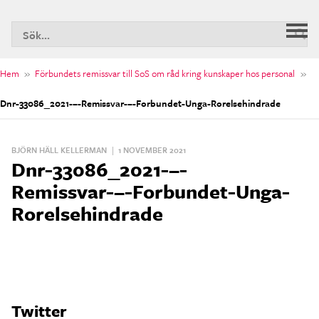
S
Huv
n
Hem
»
Förbundets remissvar till SoS om råd kring kunskaper hos personal
»
Dnr-33086_2021-–-Remissvar-–-Forbundet-Unga-Rorelsehindrade
BJÖRN HÄLL KELLERMAN
|
1 NOVEMBER 2021
Dnr-33086_2021-–-
Remissvar-–-Forbundet-Unga-
Rorelsehindrade
Twitter