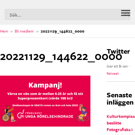
S
Huv
n
Hem
»
Bli medlem
»
20221129_144622_0000
Twitter
20221129_144622_0000
över ett år sen ･
Retweet
Senaste
inläggen
Kulturkompisa
besökte
Fotografiska i