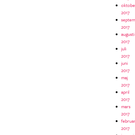
oktobe
2017
septem
2017
augusti
2017
juli
2017
juni
2017
maj
2017
april
2017
mars
2017
februar
2017