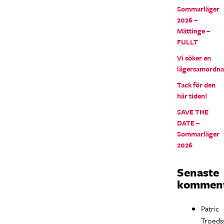
Sommarläger
2026 –
Mättinge –
FULLT
Vi söker en
lägersamordna
Tack för den
här tiden!
SAVE THE
DATE –
Sommarläger
2026
Senaste
komment
Patric
Troeds