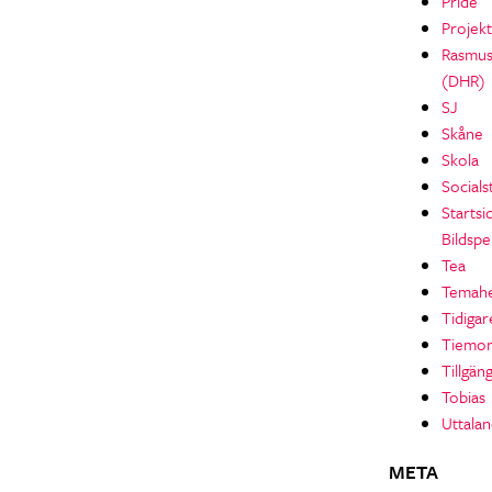
Pride
Projekt
Rasmu
(DHR)
SJ
Skåne
Skola
Socials
Startsi
Bildspe
Tea
Temahe
Tidigar
Tiemo
Tillgän
Tobias
Uttala
META