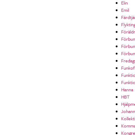
Elin
Emil
Färdtjä
Flyktin
Föräld
Förbun
Förbu
Förbun
Fredag
Funkof
Funkti
Funktio
Hanna
HBT
Hjälpm
Johan
Kollekt
Komma
Kongre