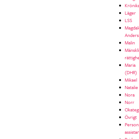
Krönik
Läger
LSS
Magdal
Anders
Malin
Mänskl
rättigh
Maria
(DHR)
Mikael
Natalie
Nora
Norr
Okateg
Övrigt
Personl
assista