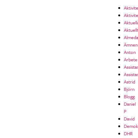
Aktivit
Aktivit
Aktuell
Aktuell
Almeda
Ämnen
Anton
Arbete
Assista
Assista
Astrid
Björn
Blogg
Daniel
P
David
Demokr
DHR