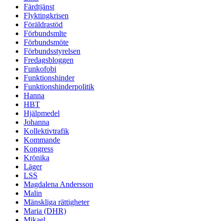
Färdtjänst
Flyktingkrisen
Föräldrastöd
Förbundsmlte
Förbundsmöte
Förbundsstyrelsen
Fredagsbloggen
Funkofobi
Funktionshinder
Funktionshinderpolitik
Hanna
HBT
Hjälpmedel
Johanna
Kollektivtrafik
Kommande
Kongress
Krönika
Läger
LSS
Magdalena Andersson
Malin
Mänskliga rättigheter
Maria (DHR)
Mikael