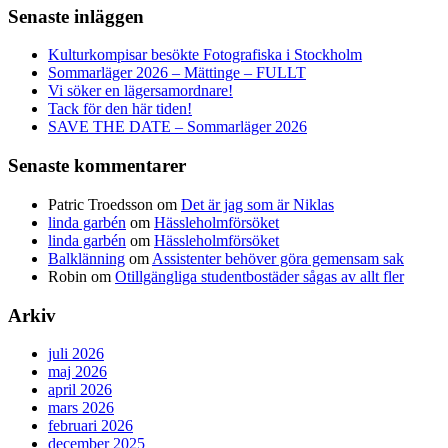
Senaste inläggen
Kulturkompisar besökte Fotografiska i Stockholm
Sommarläger 2026 – Mättinge – FULLT
Vi söker en lägersamordnare!
Tack för den här tiden!
SAVE THE DATE – Sommarläger 2026
Senaste kommentarer
Patric Troedsson
om
Det är jag som är Niklas
linda garbén
om
Hässleholmförsöket
linda garbén
om
Hässleholmförsöket
Balklänning
om
Assistenter behöver göra gemensam sak
Robin
om
Otillgängliga studentbostäder sågas av allt fler
Arkiv
juli 2026
maj 2026
april 2026
mars 2026
februari 2026
december 2025