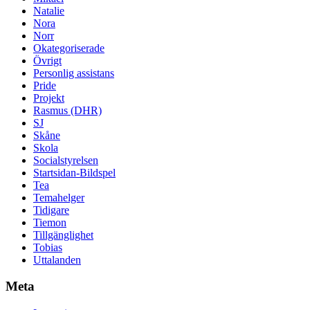
Natalie
Nora
Norr
Okategoriserade
Övrigt
Personlig assistans
Pride
Projekt
Rasmus (DHR)
SJ
Skåne
Skola
Socialstyrelsen
Startsidan-Bildspel
Tea
Temahelger
Tidigare
Tiemon
Tillgänglighet
Tobias
Uttalanden
Meta