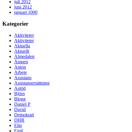
juli 2012
juni 2012
januari 1000
Kategorier
Aktiviteter
Aktiviteter
Aktuella
Aktuellt
Almedalen
Ämnen
Anton
Arbete
Assistans
Assistansersättning
Astrid
Björn
Blogg
Daniel P
David
Demokrati
DHR
Elin
Emil