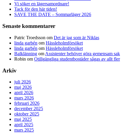
Vi söker en lägersamordnare!
Tack för den här tiden!
SAVE THE DATE – Sommarläger 2026
Senaste kommentarer
Patric Troedsson
om
Det är jag som är Niklas
linda garbén
om
Hässleholmförsöket
linda garbén
om
Hässleholmförsöket
Balklänning
om
Assistenter behöver göra gemensam sak
Robin
om
Otillgängliga studentbostäder sågas av allt fler
Arkiv
juli 2026
maj 2026
april 2026
mars 2026
februari 2026
december 2025
oktober 2025
maj 2025
april 2025
mars 2025