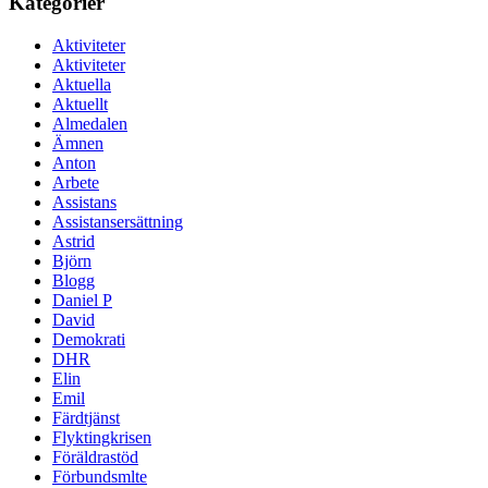
Kategorier
Aktiviteter
Aktiviteter
Aktuella
Aktuellt
Almedalen
Ämnen
Anton
Arbete
Assistans
Assistansersättning
Astrid
Björn
Blogg
Daniel P
David
Demokrati
DHR
Elin
Emil
Färdtjänst
Flyktingkrisen
Föräldrastöd
Förbundsmlte