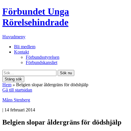
Förbundet Unga
Rörelsehindrade
Huvudmeny
Bli medlem
Kontakt
Förbundsstyrelsen
Förbundskansliet
Sök nu
Stäng sök
Hem
»
Belgien slopar åldergräns för dödshjälp
Gå till startsidan
Måns Stenberg
|
14 februari 2014
Belgien slopar åldergräns för dödshjälp