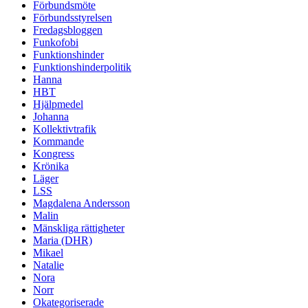
Förbundsmöte
Förbundsstyrelsen
Fredagsbloggen
Funkofobi
Funktionshinder
Funktionshinderpolitik
Hanna
HBT
Hjälpmedel
Johanna
Kollektivtrafik
Kommande
Kongress
Krönika
Läger
LSS
Magdalena Andersson
Malin
Mänskliga rättigheter
Maria (DHR)
Mikael
Natalie
Nora
Norr
Okategoriserade