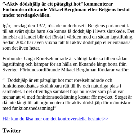
”-Aktiv dödshjälp är ett påtagligt hot” kommenterar
Förbundsordförande Mikael Berghman efter Belgiens beslut
under torsdagskvällen.
Igår, torsdag den 13/2, röstade underhuset i Belgiens parlament Ja
till att svårt sjuka barn ska kunna få dödshjälp i livets slutskede. Det
innebär att landet blir det första i världen med en sådan lagstiftning.
Sedan 2002 har även vuxna rätt till aktiv dödshjälp eller eutanasia
som det även heter.
Förbundet Unga Rörelsehindrade är väldigt kritiska till en sådan
lagstiftning och kämpar för att hålla en liknande långt borta från
Sverige. Förbundsordförande Mikael Berghman förklarar varför:
”- Dödshjälp är ett påtagligt hot mot rörelsehindrade och
funktionsnedsattas okränkbara rätt till liv och naturliga plats i
samhället. I det offentliga samtalet höjs nu röster som på allvar
menar att vi med funktionsnedsättning kostar för mycket. Steget är
då inte långt till att argumentera för aktiv dödshjälp för människor
med funktionsnedsättning!”
Här kan du läsa mer om det kontroversiella beslutet>>
Twitter