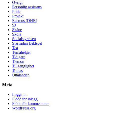
Övrigt
Personlig assistans
Pride
Projekt
Rasmus (DHR)
SJ
Skåne
Skola
Socialstyrelsen
Startsidan-Bildspel
Tea
Temahelger
Tidigare
Tiemon
Tillgänglighet
Tobias
Uttalanden
Meta
Logga in
Flöde för inlägg
Flöde för kommentarer
WordPress.org