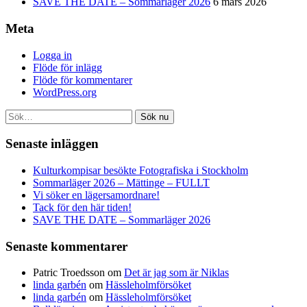
SAVE THE DATE – Sommarläger 2026
6 mars 2026
Meta
Logga in
Flöde för inlägg
Flöde för kommentarer
WordPress.org
Sök nu
Senaste inläggen
Kulturkompisar besökte Fotografiska i Stockholm
Sommarläger 2026 – Mättinge – FULLT
Vi söker en lägersamordnare!
Tack för den här tiden!
SAVE THE DATE – Sommarläger 2026
Senaste kommentarer
Patric Troedsson
om
Det är jag som är Niklas
linda garbén
om
Hässleholmförsöket
linda garbén
om
Hässleholmförsöket