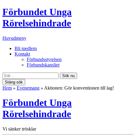
Förbundet Unga
Rörelsehindrade
Huvudmeny
Bli medlem
Kontakt
Förbundsstyrelsen
Förbundskansliet
Sök nu
Stäng sök
Hem
»
Evenemang
»
Aktionen: Gör konventionen till lag!
Förbundet Unga
Rörelsehindrade
Vi sänker trösklar