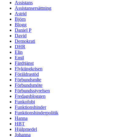
Assistans
Assistansersättning
Astrid
Björn
Blogg
Daniel P
David
Demokrati
DHR
Elin
Emil
Färdtjänst
Flyktingkrisen
Föräldrastöd
Förbundsmlte
Förbundsmöte
Förbundsstyrelsen
Fredagsbloggen
Funkofobi
Funktionshinder
Funktionshinderpolitik
Hanna
HBT
Hjälpmedel
Johanna