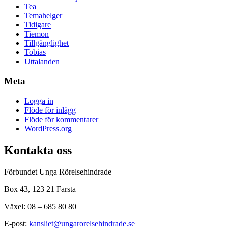
Tea
Temahelger
Tidigare
Tiemon
Tillgänglighet
Tobias
Uttalanden
Meta
Logga in
Flöde för inlägg
Flöde för kommentarer
WordPress.org
Kontakta oss
Förbundet Unga Rörelsehindrade
Box 43, 123 21 Farsta
Växel: 08 – 685 80 80
E-post:
kansliet@ungarorelsehindrade.se