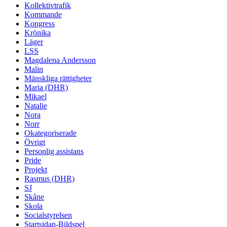
Kollektivtrafik
Kommande
Kongress
Krönika
Läger
LSS
Magdalena Andersson
Malin
Mänskliga rättigheter
Maria (DHR)
Mikael
Natalie
Nora
Norr
Okategoriserade
Övrigt
Personlig assistans
Pride
Projekt
Rasmus (DHR)
SJ
Skåne
Skola
Socialstyrelsen
Startsidan-Bildspel