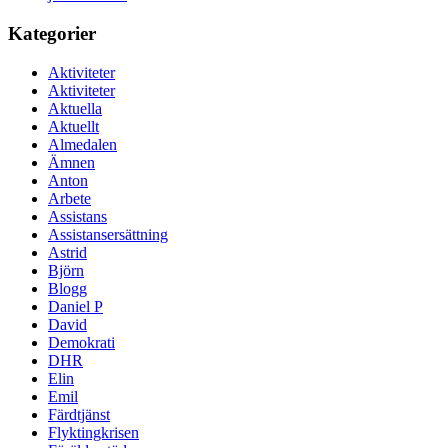
Kategorier
Aktiviteter
Aktiviteter
Aktuella
Aktuellt
Almedalen
Ämnen
Anton
Arbete
Assistans
Assistansersättning
Astrid
Björn
Blogg
Daniel P
David
Demokrati
DHR
Elin
Emil
Färdtjänst
Flyktingkrisen