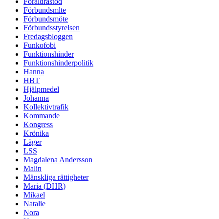
Föräldrastöd
Förbundsmlte
Förbundsmöte
Förbundsstyrelsen
Fredagsbloggen
Funkofobi
Funktionshinder
Funktionshinderpolitik
Hanna
HBT
Hjälpmedel
Johanna
Kollektivtrafik
Kommande
Kongress
Krönika
Läger
LSS
Magdalena Andersson
Malin
Mänskliga rättigheter
Maria (DHR)
Mikael
Natalie
Nora