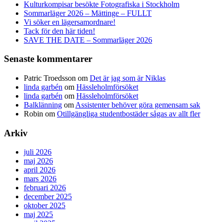
Kulturkompisar besökte Fotografiska i Stockholm
Sommarläger 2026 – Mättinge – FULLT
Vi söker en lägersamordnare!
Tack för den här tiden!
SAVE THE DATE – Sommarläger 2026
Senaste kommentarer
Patric Troedsson
om
Det är jag som är Niklas
linda garbén
om
Hässleholmförsöket
linda garbén
om
Hässleholmförsöket
Balklänning
om
Assistenter behöver göra gemensam sak
Robin
om
Otillgängliga studentbostäder sågas av allt fler
Arkiv
juli 2026
maj 2026
april 2026
mars 2026
februari 2026
december 2025
oktober 2025
maj 2025