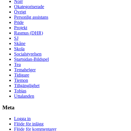
Norr
Okategoriserade
Övrigt
Personlig assistans
Pride
Projekt
Rasmus (DHR)
SJ
Skåne
Skola
Socialstyrelsen
Startsidan-Bildspel
Tea
Temahelger
Tidigare
Tiemon
Tillgänglighet
Tobias
Uttalanden
Meta
Logga in
Flöde för inlägg
Flöde för kommentarer